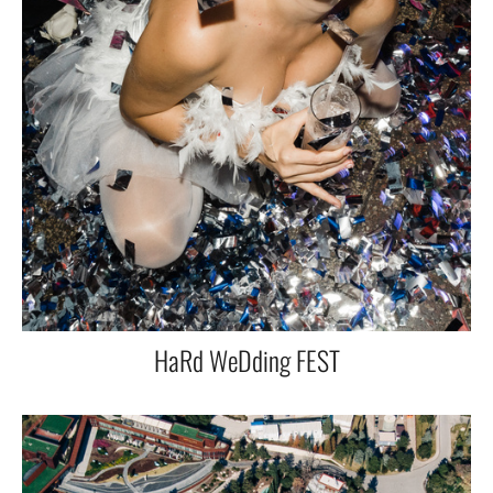
HaRd WeDding FEST